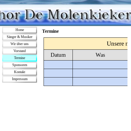
Direkt zum Seiteninhalt
Menü überspringen
Home
Termine
Sänger & Musiker
▼
Unsere nä
Wir über uns
Vorstand
Datum
Was
Termine
Sponsoren
Kontakt
Impressum